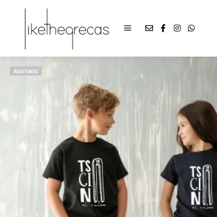
AGOTADO
€
12,00