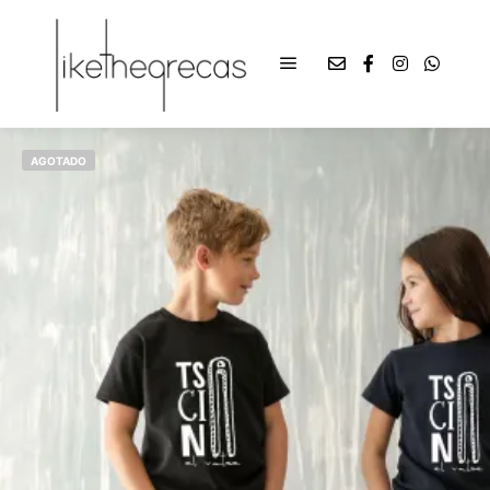
AGOTADO
€
12,00