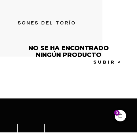
SONES DEL TORÍO
Sones del Torío
NO SE HA ENCONTRADO
NINGÚN PRODUCTO
SUBIR ^
0