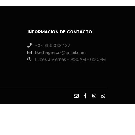
INFORMACIÓN DE CONTACTO
+34 699 038 187
likethegrecas@gmail.com
Lunes a Viernes - 9:30AM - 6:30PM