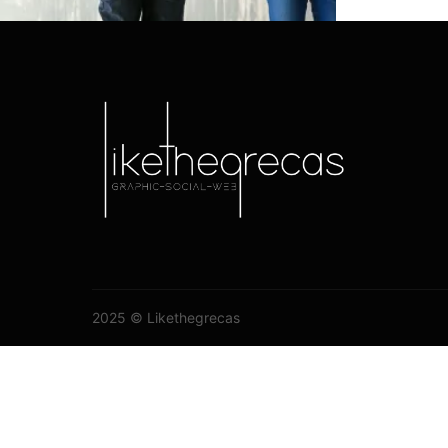
Seleccionar opciones
2025 © Likethegrecas