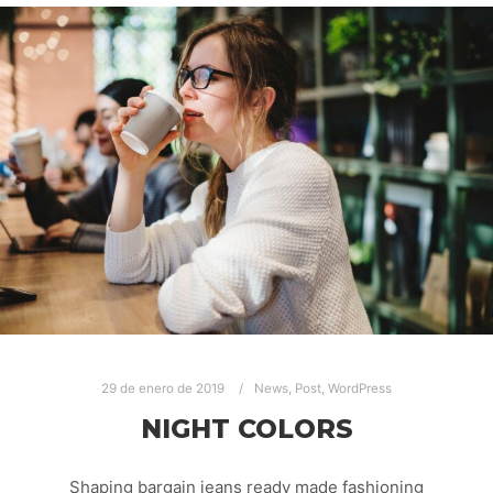
29 de enero de 2019
News
,
Post
,
WordPress
NIGHT COLORS
Shaping bargain jeans ready made fashioning