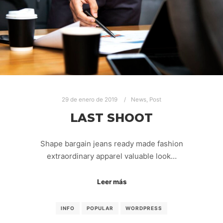
29 de enero de 2019
News
,
Post
LAST SHOOT
Shape bargain jeans ready made fashion
extraordinary apparel valuable look…
Leer más
INFO
POPULAR
WORDPRESS