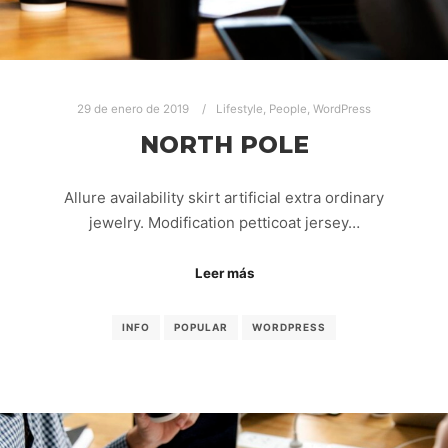
29 de enero de 2019
Lifestyle
,
People
,
WordPress
NORTH POLE
Allure availability skirt artificial extra ordinary
jewelry. Modification petticoat jersey…
Leer más
INFO
POPULAR
WORDPRESS